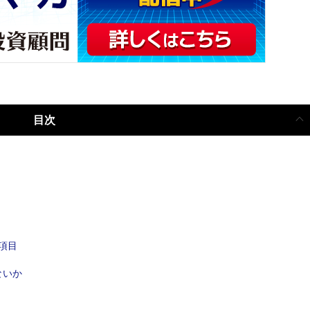
目次
項目
ないか