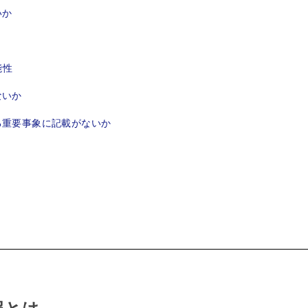
いか
能性
ないか
る重要事象に記載がないか