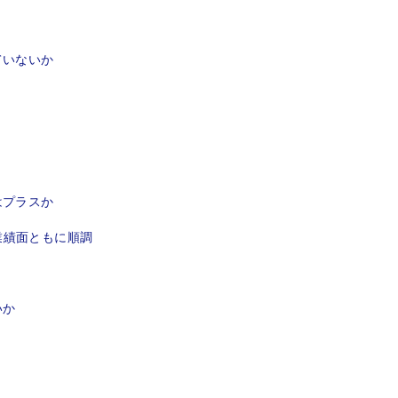
ていないか
はプラスか
業績面ともに順調
いか